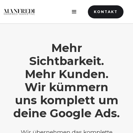
KONTAKT
Mehr
Sichtbarkeit.
Mehr Kunden.
Wir kümmern
uns komplett um
Unsere Leistungen auf einem Blick
deine Google Ads.
Warum überhaupt
Google Ads?
Wir übernehmen das komplette