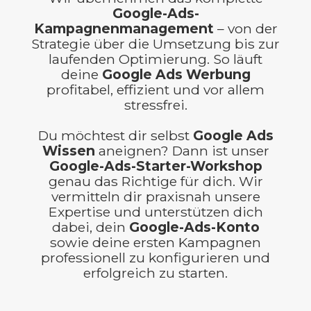
Google-Ads-
Weil deine Kunden täglich auf Google nach
Kampagnenmanagement
– von der
Strategie über die Umsetzung bis zur
Lösungen suchen. Mit gezielten Anzeigen
laufenden Optimierung. So läuft
wirst du genau dann sichtbar, wenn jemand
deine
Google Ads Werbung
aktiv nach deinem Angebot sucht – messbar,
profitabel, effizient und vor allem
planbar und effizient.
stressfrei.
Das sind unsere Leistungen:
Du möchtest dir selbst
Google Ads
Wissen
aneignen? Dann ist unser
Kampagnenaufbau & Strategie:
Von der
Google-Ads-Starter-Workshop
Keyword-Recherche bis zur perfekten
genau das Richtige für dich. Wir
vermitteln dir praxisnah unsere
Anzeigenerstellung – wir sorgen für den
Expertise und unterstützen dich
optimalen Start.
dabei, dein
Google-Ads-Konto
Laufende Optimierung & Betreuung:
Wir
sowie deine ersten Kampagnen
professionell zu konfigurieren und
analysieren, testen und verbessern deine
erfolgreich zu starten.
Kampagnen kontinuierlich, damit jeder
Klick zählt.